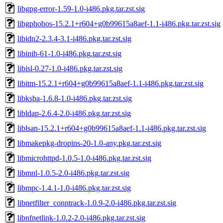
libgpg-error-1.59-1.0-i486.pkg.tar.zst.sig
libgphobos-15.2.1+r604+g0b99615a8aef-1.1-i486.pkg.tar.zst.sig
libidn2-2.3.4-3.1-i486.pkg.tar.zst.sig
libinih-61-1.0-i486.pkg.tar.zst.sig
libisl-0.27-1.0-i486.pkg.tar.zst.sig
libitm-15.2.1+r604+g0b99615a8aef-1.1-i486.pkg.tar.zst.sig
libksba-1.6.8-1.0-i486.pkg.tar.zst.sig
libldap-2.6.4-2.0-i486.pkg.tar.zst.sig
liblsan-15.2.1+r604+g0b99615a8aef-1.1-i486.pkg.tar.zst.sig
libmakepkg-dropins-20-1.0-any.pkg.tar.zst.sig
libmicrohttpd-1.0.5-1.0-i486.pkg.tar.zst.sig
libmnl-1.0.5-2.0-i486.pkg.tar.zst.sig
libmpc-1.4.1-1.0-i486.pkg.tar.zst.sig
libnetfilter_conntrack-1.0.9-2.0-i486.pkg.tar.zst.sig
libnfnetlink-1.0.2-2.0-i486.pkg.tar.zst.sig