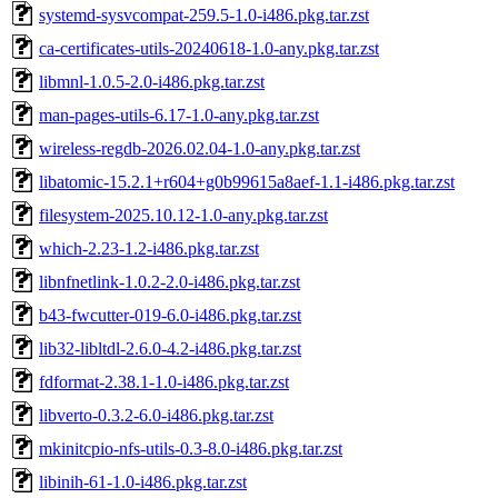
systemd-sysvcompat-259.5-1.0-i486.pkg.tar.zst
ca-certificates-utils-20240618-1.0-any.pkg.tar.zst
libmnl-1.0.5-2.0-i486.pkg.tar.zst
man-pages-utils-6.17-1.0-any.pkg.tar.zst
wireless-regdb-2026.02.04-1.0-any.pkg.tar.zst
libatomic-15.2.1+r604+g0b99615a8aef-1.1-i486.pkg.tar.zst
filesystem-2025.10.12-1.0-any.pkg.tar.zst
which-2.23-1.2-i486.pkg.tar.zst
libnfnetlink-1.0.2-2.0-i486.pkg.tar.zst
b43-fwcutter-019-6.0-i486.pkg.tar.zst
lib32-libltdl-2.6.0-4.2-i486.pkg.tar.zst
fdformat-2.38.1-1.0-i486.pkg.tar.zst
libverto-0.3.2-6.0-i486.pkg.tar.zst
mkinitcpio-nfs-utils-0.3-8.0-i486.pkg.tar.zst
libinih-61-1.0-i486.pkg.tar.zst