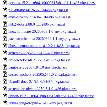
gcc-ada-15.2.1+r604+g0b99615a8aef-1.1-i486.pkg.tar.zst
p11-kit-docs-0.26.2-1.0-i486.pkg.tar.zst
dbus-broker-units-36-1.0-i486.pkg.tar.zst
glib2-docs-2.88.0-1.1-i486.pkg.tar.zst
linux-firmware-20260309-1.0-any.pkg.tar.zst
pacman-mirrorlist-20260322-1.1-any.pkg.tar.zst
dbus-daemon-units-1.14.10-2.1-i486.pkg.tar.zst
systemd-ukify-259.5-1.0-i486.pkg.tar.zst
libsecret-docs-0.21.7-1.1-i486.pkg.tar.zst
pambase-20250719-1.0-any.pkg.tar.zst
dnssec-anchors-20250524-1.0-any.pkg.tar.zst
libxml2-docs-2.15.1-4.0-i486.pkg.tar.zst
systemd-resolvconf-259.5-1.0-i486.pkg.tar.zst
liblsan-15.2.1+r604+g0b99615a8aef-1.1-i486.pkg.tar.zst
libmakepkg-dropins-20-1.0-any.pkg.tar.zst