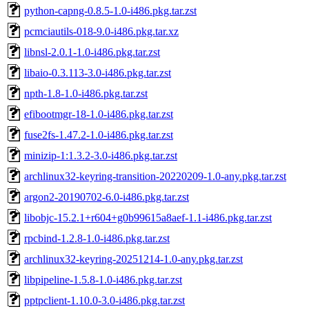
python-capng-0.8.5-1.0-i486.pkg.tar.zst
pcmciautils-018-9.0-i486.pkg.tar.xz
libnsl-2.0.1-1.0-i486.pkg.tar.zst
libaio-0.3.113-3.0-i486.pkg.tar.zst
npth-1.8-1.0-i486.pkg.tar.zst
efibootmgr-18-1.0-i486.pkg.tar.zst
fuse2fs-1.47.2-1.0-i486.pkg.tar.zst
minizip-1:1.3.2-3.0-i486.pkg.tar.zst
archlinux32-keyring-transition-20220209-1.0-any.pkg.tar.zst
argon2-20190702-6.0-i486.pkg.tar.zst
libobjc-15.2.1+r604+g0b99615a8aef-1.1-i486.pkg.tar.zst
rpcbind-1.2.8-1.0-i486.pkg.tar.zst
archlinux32-keyring-20251214-1.0-any.pkg.tar.zst
libpipeline-1.5.8-1.0-i486.pkg.tar.zst
pptpclient-1.10.0-3.0-i486.pkg.tar.zst