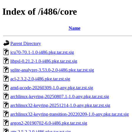
Index of /i486/core
Name
Parent Directory
icu70-70.1-1.0-i486.pkg.tar.zst.sig
libpsl-0.21.2-1.0-i486.pkg.tar.zst.sig
sqlite-analyzer-3.53.0-2.0-i486.pkg.tar.zst.sig
acl-2.3.2-2.0-i486.pkg.tar.zst.sig
amd-ucode-20260309-1.0-any.pkg.tar.zst.sig
archlinux-keyring-20250807.1-1.0-any.pkg.tar.zst.sig
archlinux32-keyring-20251214-1.0-any.pkg.tar.zst.sig
archlinux32-keyring-transition-20220209-1.0-any.pkg.tar.zst.sig
argon2-20190702-6.0-i486.pkg.tar.zst.sig
attr-2.5.2-2.0-i486.pkg.tar.zst.sig