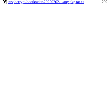
raspberrypi-bootloader-20220202-1-any.pkg.tar.xz
202