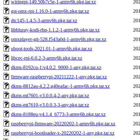
wiringpi-149.50b7c5e-1-armv6h.pkg.tar.xz
202
gst-omx-rpi-1.16.0-1-armv6h.pkg.tar.xz
201
dtc145-1.4.5-3-armv6h.pkg.tar.xz
201
libbluray-kodi-rbp-1.1.2-1-armv6h.pkg.tar.xz
202
omxplayer-git-528.f543a0d-1-armv6h.pkg.tar.xz
201
uboot-tools-2021.01-1-armv6h.pkg.tar.xz
202
libcec-rpi-6.0.2-3-armv6h.pkg.tar.xz
202
dkms-8192cu-1:v4.0.2_9000-1-any.pkg.tar.xz
201
firmware-raspberrypi-20211222-1-any.pkg.tar.xz
202
dkms-8812au-4.2.2.g40eafac-1-armv6h.pkg.tar.xz
202
dkms-mt7601-v3.0.0.4-2-any.pkg.tar.xz
201
dkms-mt7610-v3.0.0.3-3-any.pkg.tar.xz
20
dkms-8188eu-v4.1.4_6773-3-armv6h.pkg.tar.xz
201
raspberrypi-firmware-20220202-1-armv6h.pkg.tar.xz
202
raspberrypi-bootloader-x-20220202-1-any.pkg.tar.xz
202