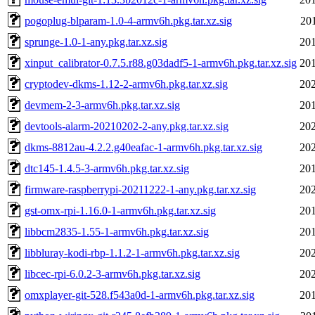
pogoplug-blparam-1.0-4-armv6h.pkg.tar.xz.sig
20
sprunge-1.0-1-any.pkg.tar.xz.sig
201
xinput_calibrator-0.7.5.r88.g03dadf5-1-armv6h.pkg.tar.xz.sig
201
cryptodev-dkms-1.12-2-armv6h.pkg.tar.xz.sig
202
devmem-2-3-armv6h.pkg.tar.xz.sig
201
devtools-alarm-20210202-2-any.pkg.tar.xz.sig
202
dkms-8812au-4.2.2.g40eafac-1-armv6h.pkg.tar.xz.sig
202
dtc145-1.4.5-3-armv6h.pkg.tar.xz.sig
201
firmware-raspberrypi-20211222-1-any.pkg.tar.xz.sig
202
gst-omx-rpi-1.16.0-1-armv6h.pkg.tar.xz.sig
201
libbcm2835-1.55-1-armv6h.pkg.tar.xz.sig
201
libbluray-kodi-rbp-1.1.2-1-armv6h.pkg.tar.xz.sig
202
libcec-rpi-6.0.2-3-armv6h.pkg.tar.xz.sig
202
omxplayer-git-528.f543a0d-1-armv6h.pkg.tar.xz.sig
201