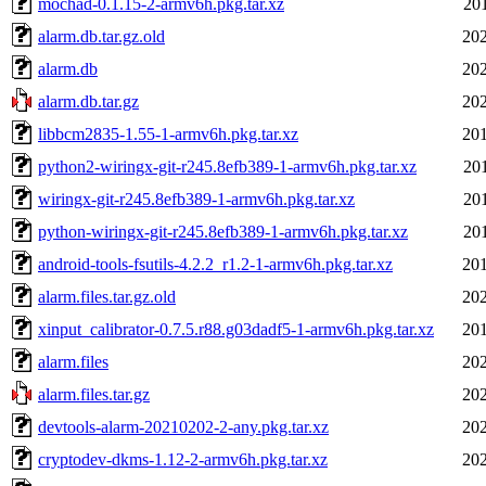
mochad-0.1.15-2-armv6h.pkg.tar.xz
20
alarm.db.tar.gz.old
202
alarm.db
202
alarm.db.tar.gz
202
libbcm2835-1.55-1-armv6h.pkg.tar.xz
201
python2-wiringx-git-r245.8efb389-1-armv6h.pkg.tar.xz
20
wiringx-git-r245.8efb389-1-armv6h.pkg.tar.xz
20
python-wiringx-git-r245.8efb389-1-armv6h.pkg.tar.xz
20
android-tools-fsutils-4.2.2_r1.2-1-armv6h.pkg.tar.xz
201
alarm.files.tar.gz.old
202
xinput_calibrator-0.7.5.r88.g03dadf5-1-armv6h.pkg.tar.xz
201
alarm.files
202
alarm.files.tar.gz
202
devtools-alarm-20210202-2-any.pkg.tar.xz
202
cryptodev-dkms-1.12-2-armv6h.pkg.tar.xz
202