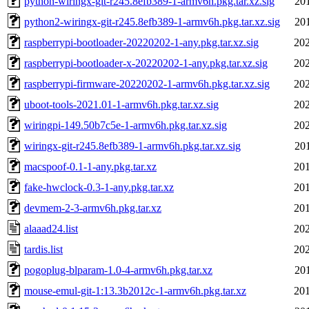
python-wiringx-git-r245.8efb389-1-armv6h.pkg.tar.xz.sig
20
python2-wiringx-git-r245.8efb389-1-armv6h.pkg.tar.xz.sig
20
raspberrypi-bootloader-20220202-1-any.pkg.tar.xz.sig
202
raspberrypi-bootloader-x-20220202-1-any.pkg.tar.xz.sig
202
raspberrypi-firmware-20220202-1-armv6h.pkg.tar.xz.sig
202
uboot-tools-2021.01-1-armv6h.pkg.tar.xz.sig
202
wiringpi-149.50b7c5e-1-armv6h.pkg.tar.xz.sig
202
wiringx-git-r245.8efb389-1-armv6h.pkg.tar.xz.sig
20
macspoof-0.1-1-any.pkg.tar.xz
201
fake-hwclock-0.3-1-any.pkg.tar.xz
201
devmem-2-3-armv6h.pkg.tar.xz
201
alaaad24.list
202
tardis.list
202
pogoplug-blparam-1.0-4-armv6h.pkg.tar.xz
20
mouse-emul-git-1:13.3b2012c-1-armv6h.pkg.tar.xz
201