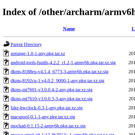
Index of /other/archarm/armv6
Name
L
Parent Directory
sprunge-1.0-1-any.pkg.tar.xz
20
android-tools-fsutils-4.2.2_r1.2-1-armv6h.pkg.tar.xz.sig
201
dkms-8188eu-v4.1.4_6773-3-armv6h.pkg.tar.xz.sig
201
dkms-8192cu-1:v4.0.2_9000-1-any.pkg.tar.xz.sig
201
dkms-mt7601-v3.0.0.4-2-any.pkg.tar.xz.sig
201
dkms-mt7610-v3.0.0.3-3-any.pkg.tar.xz.sig
20
fake-hwclock-0.3-1-any.pkg.tar.xz.sig
201
macspoof-0.1-1-any.pkg.tar.xz.sig
201
mochad-0.1.15-2-armv6h.pkg.tar.xz.sig
201
mouse-emul-git-1:13.3b2012c-1-armv6h.pkg.tar.xz.sig
201