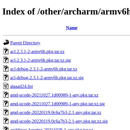
Index of /other/archarm/armv6h
Name
Parent Directory
acl-2.3.1-2-armv6h.pkg.tar.xz
acl-2.3.1-2-armv6h.pkg.tar.xz.sig
acl-debug-2.3.1-2-armv6h.pkg.tar.xz
acl-debug-2.3.1-2-armv6h.pkg.tar.xz.sig
alaaad24.list
amd-ucode-20211027.1d00989-1-any.pkg.tar.xz
amd-ucode-20211027.1d00989-1-any.pkg.tar.xz.sig
amd-ucode-20220119.0c6a7b3-2.1-any.pkg.tar.xz
amd-ucode-20220119.0c6a7b3-2.1-any.pkg.tar.xz.sig
archlinux-keyring-20211028-1-any.pkg.tar.xz