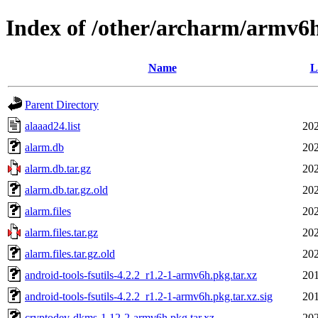
Index of /other/archarm/armv6
Name
L
Parent Directory
alaaad24.list
202
alarm.db
202
alarm.db.tar.gz
202
alarm.db.tar.gz.old
202
alarm.files
202
alarm.files.tar.gz
202
alarm.files.tar.gz.old
202
android-tools-fsutils-4.2.2_r1.2-1-armv6h.pkg.tar.xz
201
android-tools-fsutils-4.2.2_r1.2-1-armv6h.pkg.tar.xz.sig
201
cryptodev-dkms-1.12-2-armv6h.pkg.tar.xz
202