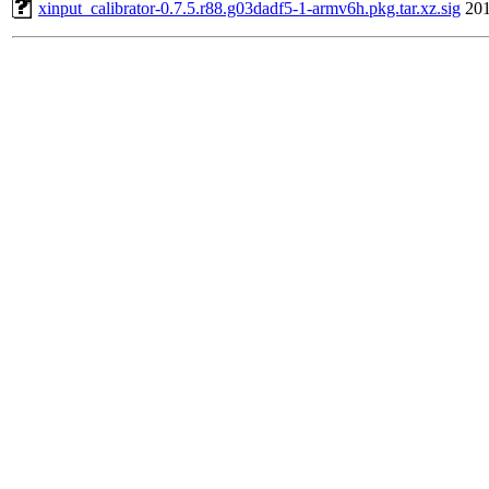
xinput_calibrator-0.7.5.r88.g03dadf5-1-armv6h.pkg.tar.xz.sig
201